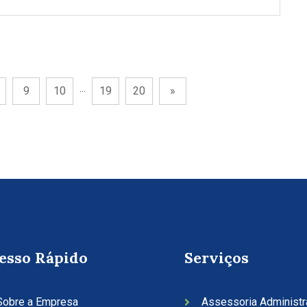
...
9
10
19
20
»
esso Rápido
Serviços
Sobre a Empresa
Assessoria Administra