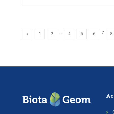
...
7
«
1
2
4
5
6
8
Ac