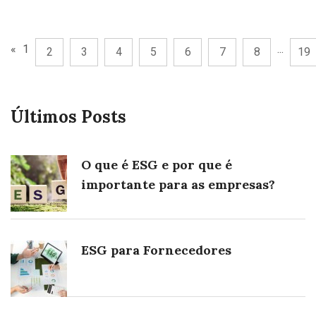
«
1
...
2
3
4
5
6
7
8
19
Últimos Posts
O que é ESG e por que é
importante para as empresas?
ESG para Fornecedores