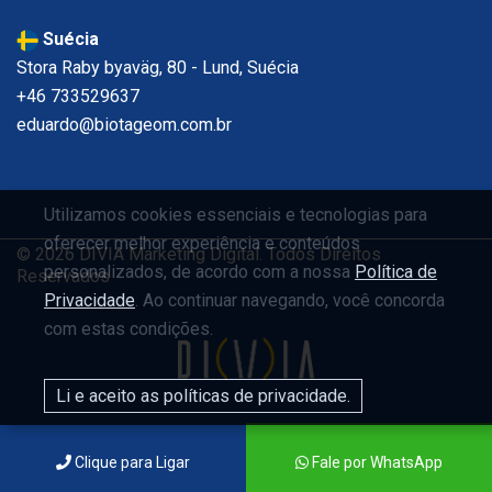
Suécia
Stora Raby byaväg, 80 - Lund, Suécia
+46 733529637
eduardo@biotageom.com.br
Utilizamos cookies essenciais e tecnologias para
oferecer melhor experiência e conteúdos
© 2026 DIVIA Marketing Digital. Todos Direitos
personalizados, de acordo com a nossa
Política de
Reservados
Privacidade
. Ao continuar navegando, você concorda
com estas condições.
Li e aceito as políticas de privacidade.
Clique para Ligar
Fale por WhatsApp